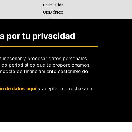
rectificación.
OjoBiónico:
políticas y criterios
de corrección.
 por tu privacidad
Sobre libertad de
información frente a
pedidos de retiro de
contenidos.
almacenar y procesar datos personales
nido periodístico que te proporcionamos.
 modelo de financiamiento sostenible de
O
ón de datos aquí
y aceptarla o rechazarla.
ores.