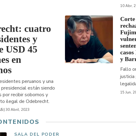
10 Abr, 
Corte
recha
echt: cuatro
Fujim
identes y
vulne
senten
e USD 45
casos
es en
y Barr
nos
Fallo o
justici
esidentes peruanos y una
legalid
 presidencial están siendo
15 Jun, 2
 por recibir sobornos y
nto ilegal de Odebrecht.
30 Abril, 2023
S |
ONTENIDOS
SALA DEL PODER