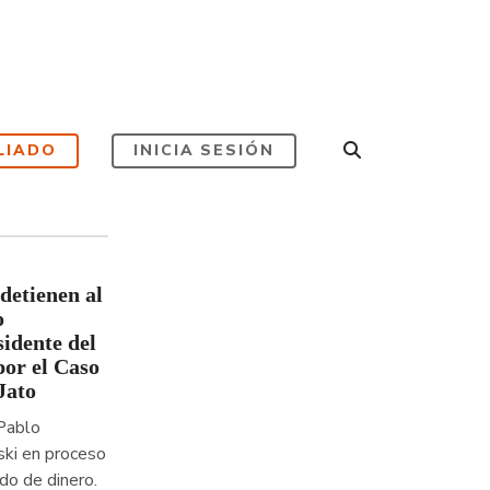
LIADO
INICIA SESIÓN
detienen al
o
sidente del
por el Caso
Jato
Pablo
ki en proceso
do de dinero.