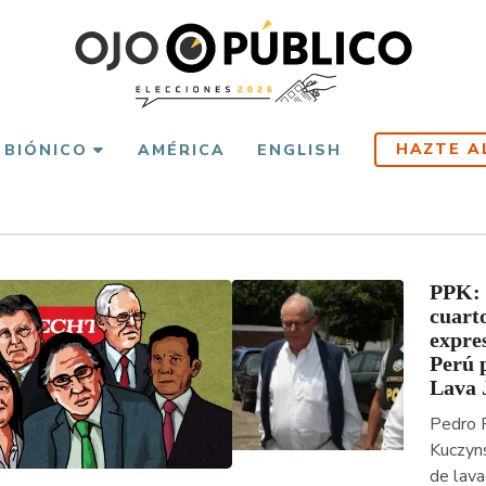
HAZTE A
 BIÓNICO
AMÉRICA
ENGLISH
PPK: 
cuart
expre
Perú 
Lava 
Pedro 
Kuczyns
de lava