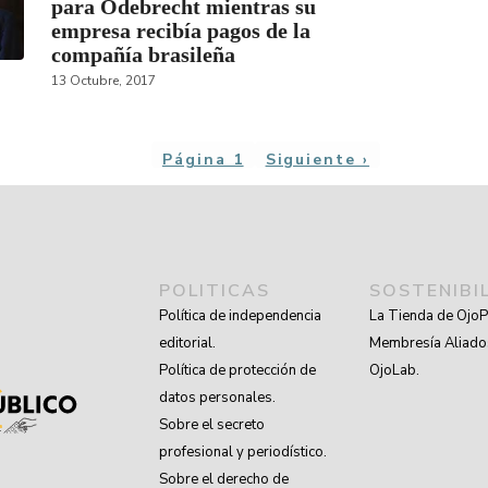
para Odebrecht mientras su
empresa recibía pagos de la
compañía brasileña
13 Octubre, 2017
ción
Página 1
Siguiente
Siguiente ›
página
POLITICAS
SOSTENIBI
Política de independencia
La Tienda de OjoP
editorial.
Membresía Aliado
Política de protección de
OjoLab.
datos personales.
Sobre el secreto
profesional y periodístico.
Sobre el derecho de