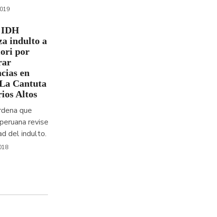
2019
 IDH
za indulto a
ori por
rar
cias en
 La Cantuta
ios Altos
rdena que
a peruana revise
ad del indulto.
018