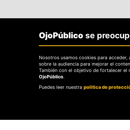
OjoPúblico
se preocupa
Nosotros usamos cookies para acceder, 
sobre la audiencia para mejorar el conte
También con el objetivo de fortalecer el
OjoPúblico
.
SOBRE
OJOPÚBLIC
Puedes leer nuestra
política de protecci
Nosotros.
Misión, visión y val