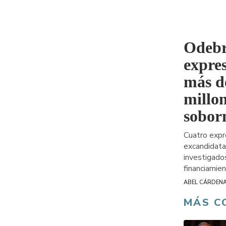
Odebr
expres
más d
millon
sobor
Cuatro expr
excandidata
investigados
financiamie
ABEL CÁRDENA
MÁS C