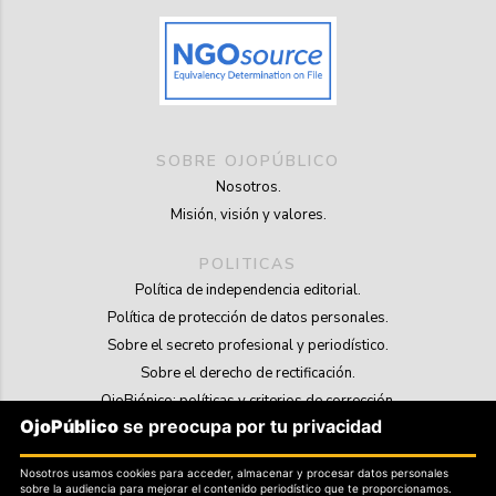
SOBRE OJOPÚBLICO
Nosotros.
Misión, visión y valores.
POLITICAS
Política de independencia editorial.
Política de protección de datos personales.
Sobre el secreto profesional y periodístico.
Sobre el derecho de rectificación.
OjoBiónico: políticas y criterios de corrección.
OjoPúblico
se preocupa por tu privacidad
Sobre libertad de información frente a pedidos de retiro de contenidos.
Nosotros usamos cookies para acceder, almacenar y procesar datos personales
SOSTENIBILIDAD
sobre la audiencia para mejorar el contenido periodístico que te proporcionamos.