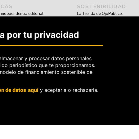
ICAS
SOSTENIBILIDAD
e independencia editorial.
La Tienda de OjoPúblico.
e protección de datos personales.
Membresía Aliados/as.
ecreto profesional y periodístico.
OjoLab.
 por tu privacidad
erecho de rectificación.
: políticas y criterios de
.
almacenar y procesar datos personales
rtad de información frente
nido periodístico que te proporcionamos.
de retiro de contenidos.
 modelo de financiamiento sostenible de
ón de datos aquí
y aceptarla o rechazarla.