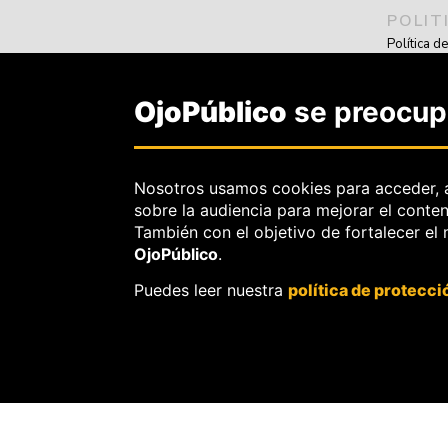
POLIT
Política d
Política d
Sobre el s
OjoPúblico
se preocupa
Sobre el d
OjoBiónico
corrección
Nosotros usamos cookies para acceder, 
Sobre libe
sobre la audiencia para mejorar el conte
a pedidos 
También con el objetivo de fortalecer el
OjoPúblico
.
Puedes leer nuestra
política de protecci