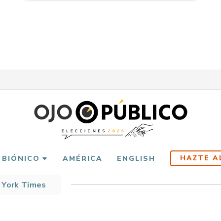
HAZTE A
 BIÓNICO
AMÉRICA
ENGLISH
 York Times
scribir
es