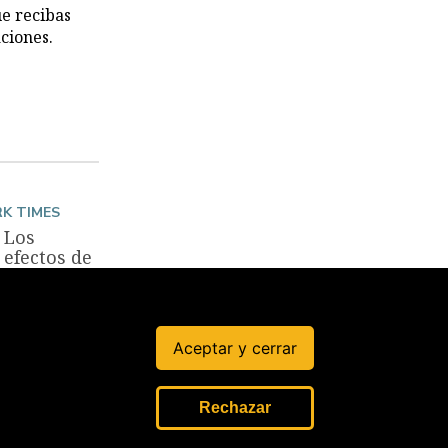
ue recibas
ciones.
K TIMES
Los
efectos de
las
estatinas
en la
reducción
Aceptar y cerrar
del
colesterol
12 Mar, 2023
Rechazar