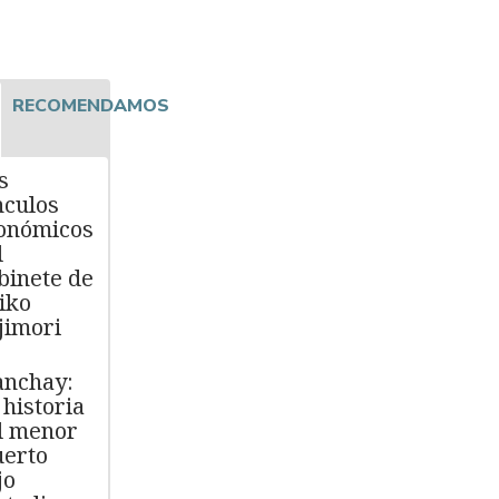
RECOMENDAMOS
s
nculos
onómicos
l
binete de
iko
jimori
nchay:
 historia
l menor
erto
jo