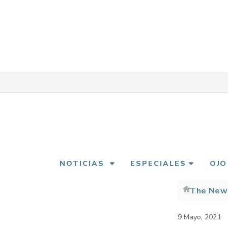
Pasar
al
contenido
principal
NOTICIAS
ESPECIALES
OJO
The New
Sobre
enlac
9 Mayo, 2021