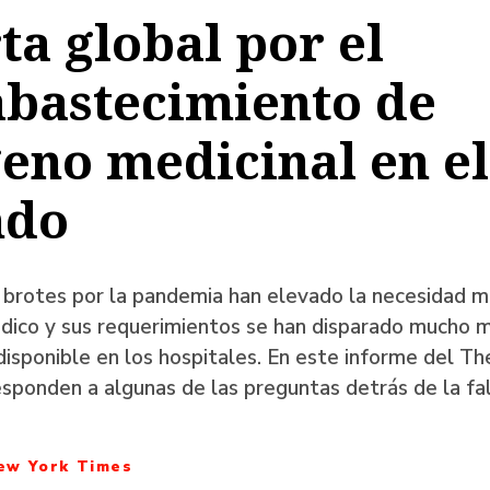
ta global por el
a
abastecimiento de
eno medicinal en el
ación
do
 brotes por la pandemia han elevado la necesidad m
ico y sus requerimientos se han disparado mucho m
disponible en los hospitales. En este informe del T
sponden a algunas de las preguntas detrás de la fa
ew York Times