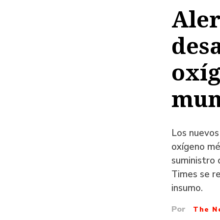
de
Aler
ayud
des
a
la
oxíg
naveg
mun
Los nuevos
oxígeno méd
suministro 
Times se re
insumo.
Por
The N