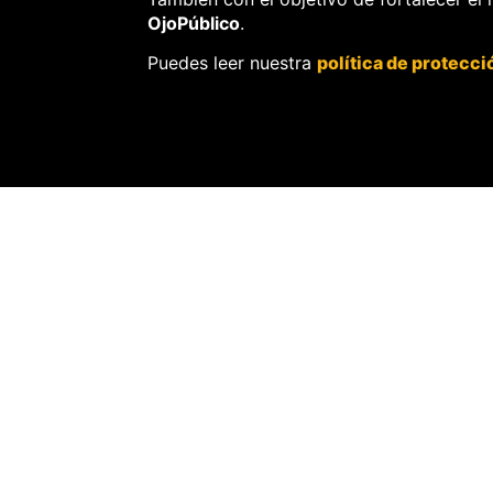
OjoPúblico
.
THE NEW YOR
Puedes leer nuestra
política de protecci