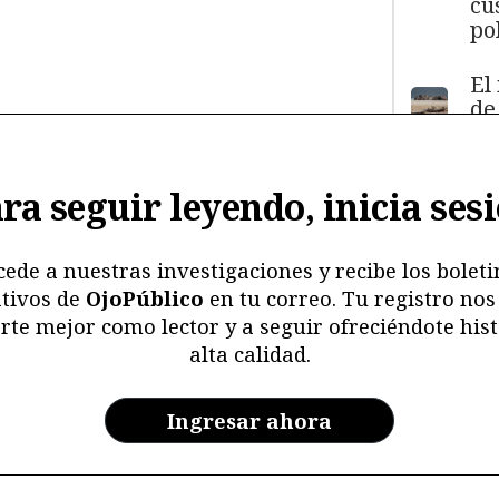
cu
pol
El
de
má
11
y
ra seguir leyendo, inicia ses
ma
ma
mu
cede a nuestras investigaciones y recibe los boleti
tivos de
OjoPúblico
en tu correo. Tu registro nos
Me
rte mejor como lector y a seguir ofreciéndote hist
ri
alta calidad.
re
y 
en
Ingresar ahora
ar
la