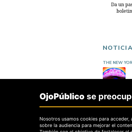
Da un pas
boleti
NOTICI
THE NEW YOR
OjoPúblico
se preocupa
Nosotros usamos cookies para acceder, 
sobre la audiencia para mejorar el conte
También con el objetivo de fortalecer el