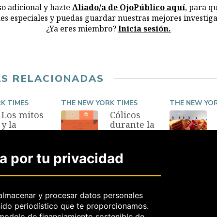
o adicional y hazte
Aliado/a de OjoPúblico aquí
, para q
nes especiales y puedas guardar nuestras mejores investiga
¿Ya eres miembro?
Inicia sesión.
AS RELACIONADAS
K TIMES
THE NEW YORK TIMES
THE NEW YOR
Los mitos
Cólicos
y la
durante la
evidencia
ovulación:
alrededor
un
de la
problema
 por tu privacidad
dopamina
poco
abordado
16 Jul, 2023
por la
ciencia
almacenar y procesar datos personales
nido periodístico que te proporcionamos.
7 Mayo, 2023
 modelo de financiamiento sostenible de