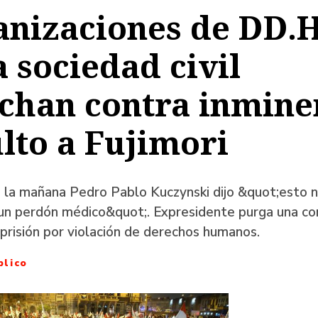
nizaciones de DD.H
a
a sociedad civil
chan contra inmine
ación
lto a Fujimori
 la mañana Pedro Pablo Kuczynski dijo &quot;esto n
s un perdón médico&quot;. Expresidente purga una c
prisión por violación de derechos humanos.
blico