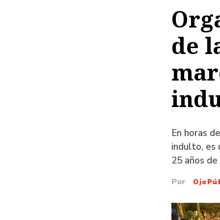
de
Orga
ayud
de l
a
la
mar
naveg
indu
En horas de
indulto, e
25 años de 
Por
OjoPú