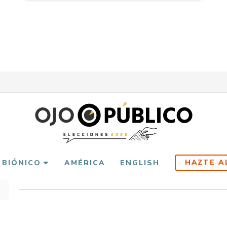
HAZTE A
 BIÓNICO
AMÉRICA
ENGLISH
scribir
es