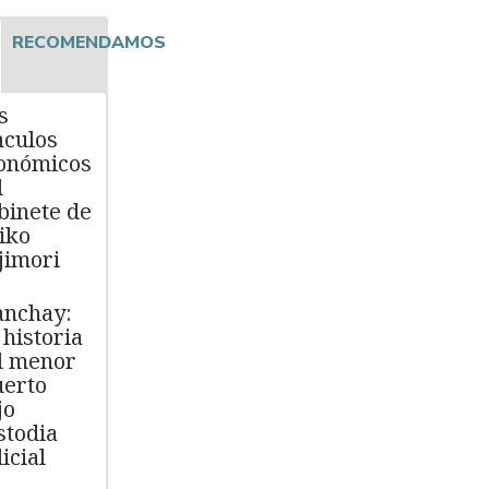
RECOMENDAMOS
s
nculos
onómicos
l
binete de
iko
jimori
nchay:
 historia
l menor
erto
jo
stodia
icial