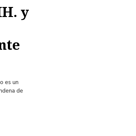
H. y
nte
o es un
ondena de