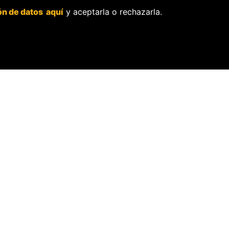
“No hace
n
ón de datos aquí
y aceptarla o rechazarla.
falta
Carhuanc
llamar
ho: No se
terrorism
debe
o al
perseguir
crimen
a los
internacio
jueces por
nal”
su labor
15 Jul, 2026
8 Jul, 2026
Más n
POLITICAS
SOSTENIBI
Política de independencia
La Tienda de OjoP
editorial.
Membresía Aliado
Política de protección de
OjoLab.