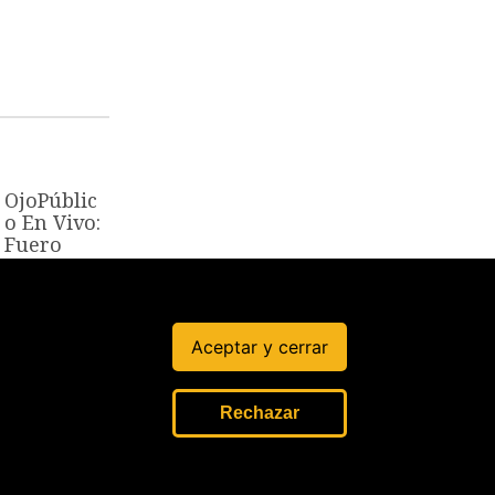
OjoPúblic
o En Vivo:
Fuero
militar
policial
¿justicia o
impunida
Aceptar y cerrar
d?
22 Jul, 2026
Rechazar
Siete