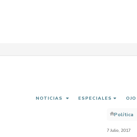
Pasar
al
contenido
principal
NOTICIAS
ESPECIALES
OJO
Política
Sobre
enlac
7 Julio, 2017