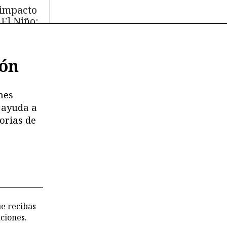
 impacto
 El Niño:
s de
.000 aves
ión
míferos
rinos
ertos
nes
 ayuda a
moria en
orias de
esgo:
stricciones
deterioro
 los
chivos de
 CVR
ue recibas
ciones.