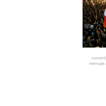
comenta
mensaje a