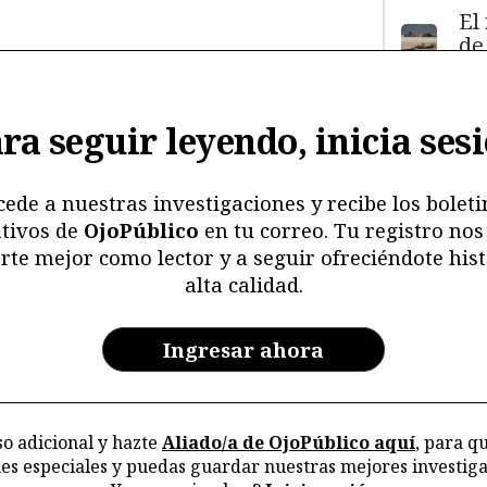
El
de
má
11
y
ra seguir leyendo, inicia ses
ma
ma
mu
cede a nuestras investigaciones y recibe los boleti
tivos de
OjoPúblico
en tu correo. Tu registro nos
Me
rte mejor como lector y a seguir ofreciéndote hist
ri
alta calidad.
re
y 
en
Ingresar ahora
ar
la
o adicional y hazte
Aliado/a de OjoPúblico aquí
, para q
nes especiales y puedas guardar nuestras mejores investiga