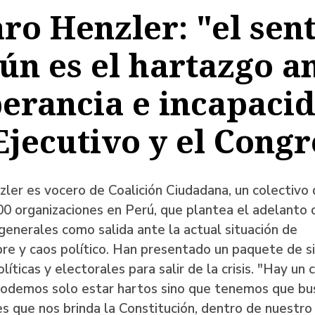
ro Henzler: "el sent
a
n es el hartazgo a
erancia e incapaci
ación
Ejecutivo y el Cong
ler es vocero de Coalición Ciudadana, un colectivo
0 organizaciones en Perú, que plantea el adelanto 
generales como salida ante la actual situación de
re y caos político. Han presentado un paquete de s
líticas y electorales para salir de la crisis. "Hay un
podemos solo estar hartos sino que tenemos que bus
es que nos brinda la Constitución, dentro de nuestr