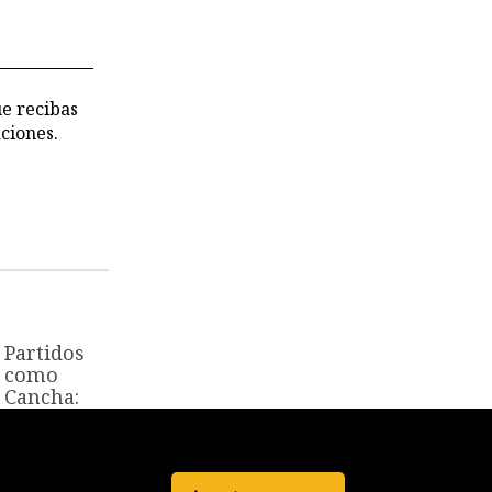
 los
chivos de
 CVR
ue recibas
ciones.
Partidos
como
Cancha:
¿Cómo se
reparte el
poder en
el nuevo