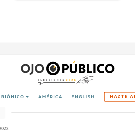
HAZTE A
 BIÓNICO
AMÉRICA
ENGLISH
scribir
es
2022