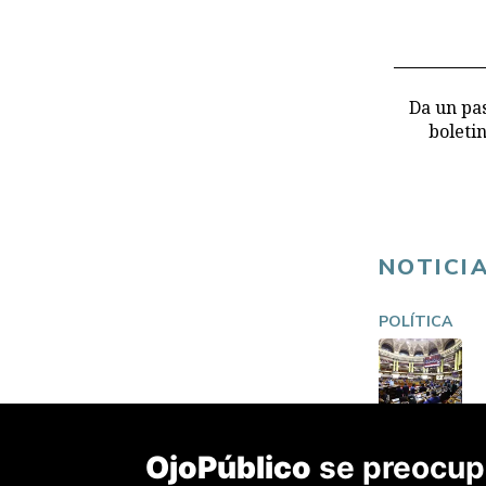
Da un pas
boleti
NOTICI
POLÍTICA
OjoPúblico
se preocupa