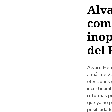
de
Alva
ayud
comú
a
la
inop
naveg
del 
Alvaro Henz
a más de 20
elecciones 
incertidumb
reformas po
que ya no 
posibilidad