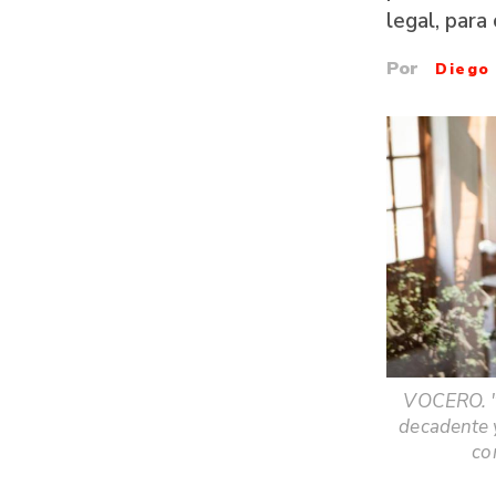
legal, para
Por
Diego
VOCERO. "E
decadente 
co