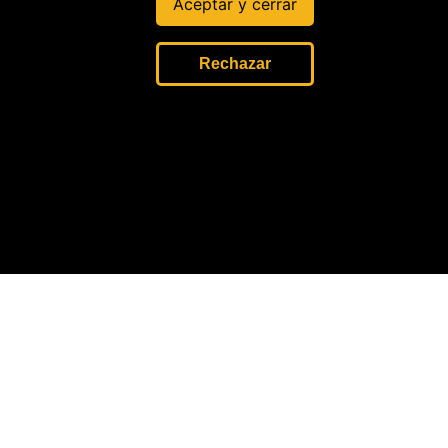
Aceptar y cerrar
Congreso?
30 Jul, 2026
Rechazar
Concepció
n
Carhuanc
ho: No se
debe
perseguir
a los
jueces por
su labor
8 Jul, 2026
oticias