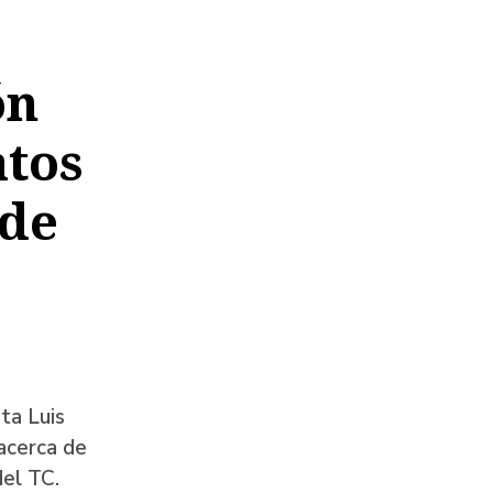
ón
atos
 de
ta Luis
 acerca de
del TC.