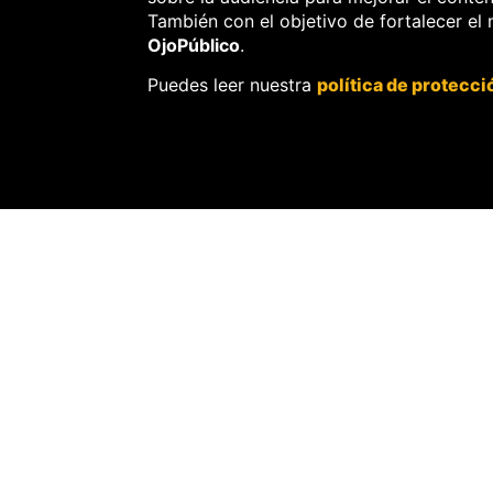
También con el objetivo de fortalecer el
OjoPúblico
.
OJOBIÓNICO
Puedes leer nuestra
política de protecci