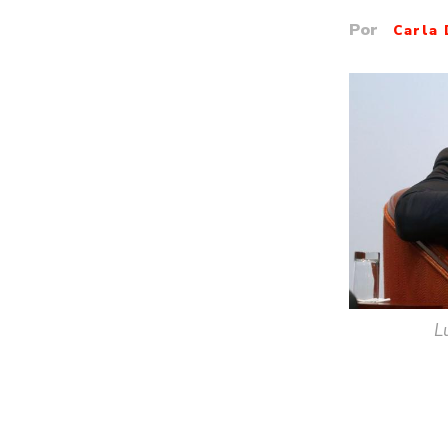
Por
Carla 
L