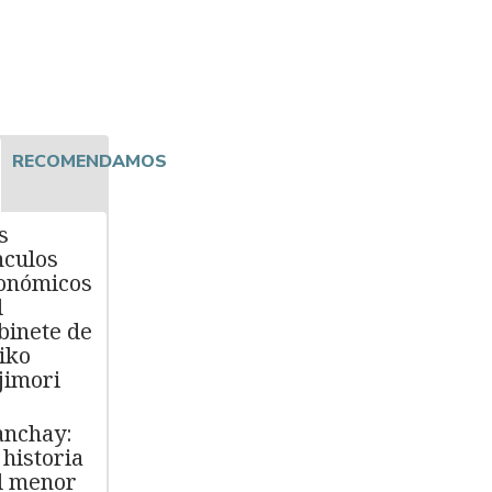
RECOMENDAMOS
s
nculos
onómicos
l
binete de
iko
jimori
nchay:
 historia
l menor