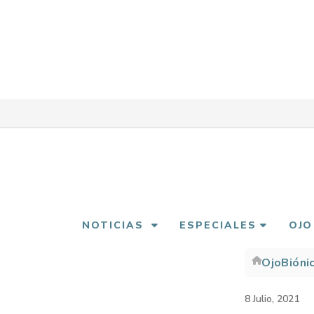
Pasar
al
contenido
principal
NOTICIAS
ESPECIALES
OJO
OjoBióni
Sobre
enlac
8 Julio, 2021