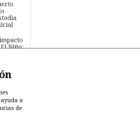
erto
jo
stodia
icial
 impacto
 El Niño:
s de
.000 aves
ión
míferos
rinos
ertos
nes
 ayuda a
moria en
orias de
esgo:
stricciones
deterioro
 los
chivos de