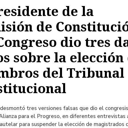
residente de la
a
sión de Constituci
Congreso dio tres d
ación
os sobre la elección
mbros del Tribunal
titucional
desmontó tres versiones falsas que dio el congresis
Alianza para el Progreso, en diferentes entrevistas
autelar para suspender la elección de magistrados 