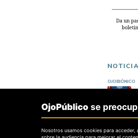
Da un pas
boleti
NOTICI
OJOBIÓNICO
OjoPúblico
se preocupa
Nosotros usamos cookies para acceder, 
sobre la audiencia para mejorar el conte