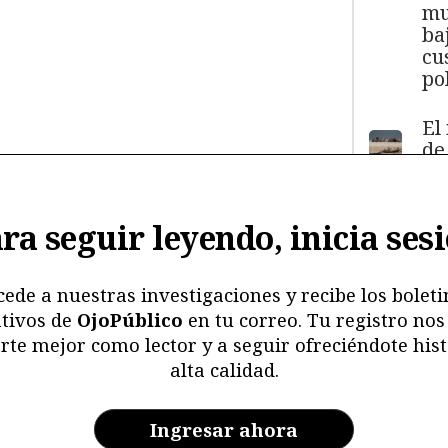
mu
ba
cu
pol
El
de
má
11
y
ra seguir leyendo, inicia ses
ma
ma
mu
cede a nuestras investigaciones y recibe los boleti
tivos de
OjoPúblico
en tu correo. Tu registro nos
Me
rte mejor como lector y a seguir ofreciéndote hist
ri
alta calidad.
re
y 
en
Ingresar ahora
ar