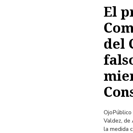
de
El p
ayud
Comi
a
la
del 
naveg
fals
mie
Cons
OjoPúblico 
Valdez, de 
la medida c