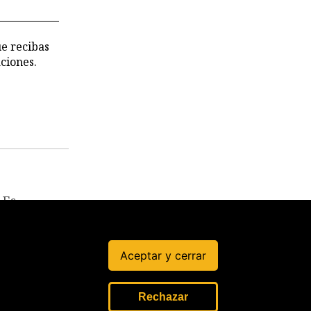
 CVR
ue recibas
ciones.
Es
impreciso
el dato de
Diez
Canseco
Aceptar y cerrar
sobre los
pueblos
indígenas
Rechazar