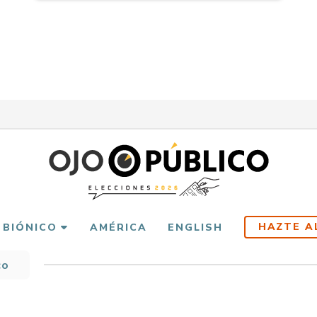
HAZTE A
 BIÓNICO
AMÉRICA
ENGLISH
co
scribir
es