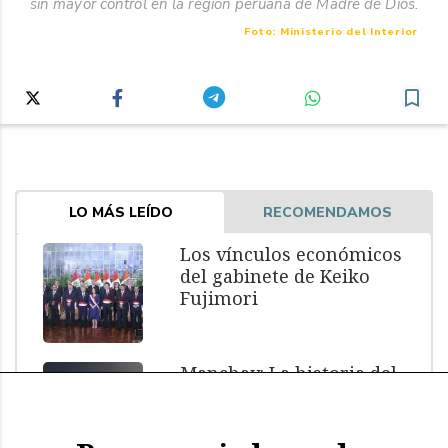
sin mayor control en la región peruana de Madre de Dios.
Foto: Ministerio del Interior
LO MÁS LEÍDO
RECOMENDAMOS
Los vínculos económicos
del gabinete de Keiko
Fujimori
Manchay: La historia del
menor muerto bajo
custodia policial