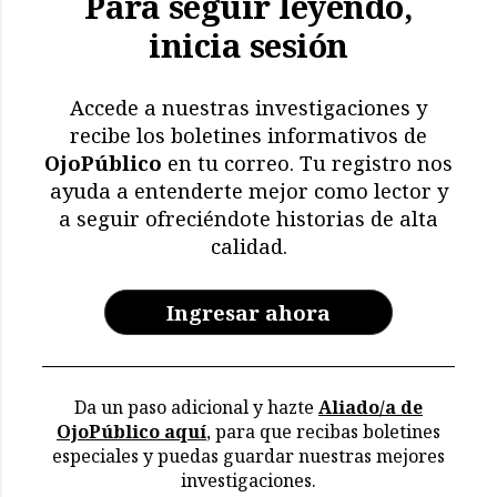
Para seguir leyendo,
inicia sesión
El impacto de El Niño: más
de 11.000 aves y
mamíferos marinos
Accede a nuestras investigaciones y
muertos
recibe los boletines informativos de
OjoPúblico
en tu correo. Tu registro nos
Memoria en riesgo:
ayuda a entenderte mejor como lector y
restricciones y deterioro
a seguir ofreciéndote historias de alta
en los archivos de la CVR
calidad.
Ingresar ahora
Da un paso adicional y hazte
Aliado/a de
OjoPúblico aquí
, para que recibas boletines
especiales y puedas guardar nuestras mejores
investigaciones.