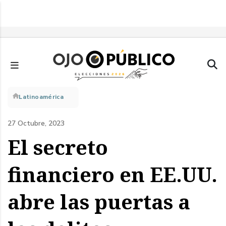
Pasar
al
contenido
principal
Sobrescribir
Latinoamérica
enlaces
27 Octubre, 2023
de
El secreto
ayuda
financiero en EE.UU.
a
abre las puertas a
la
navegación