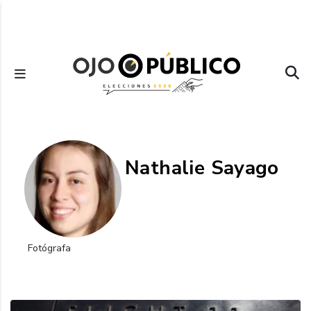
Pasar
al
contenido
principal
Nathalie Sayago
Fotógrafa