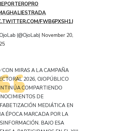
REPORTEROPRO
MAGHALIESTRADA
C.TWITTER.COM/FWB6PXSH1J
OjoLab (@OjoLab)
November 20,
25
✅CON MIRAS A LA CAMPAÑA
ECTORAL 2026, OJOPÚBLICO
NTINÚA COMPARTIENDO
NOCIMIENTOS DE
FABETIZACIÓN MEDIÁTICA EN
A ÉPOCA MARCADA POR LA
SINFORMACIÓN. BAJO ESA