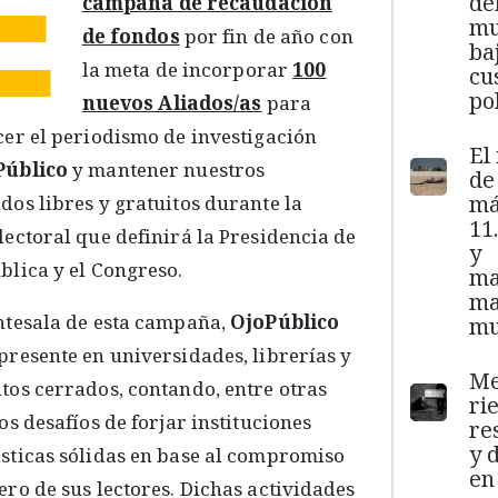
E
de
campaña de recaudación
mu
de fondos
por fin de año con
ba
la meta de incorporar
100
cu
pol
nuevos Aliados/as
para
cer el periodismo de investigación
El
Público
y mantener nuestros
de
má
dos libres y gratuitos durante la
11
lectoral que definirá la Presidencia de
y
blica y el Congreso.
ma
ma
ntesala de esta campaña,
OjoPúblico
mu
presente en universidades, librerías y
Me
tos cerrados, contando, entre otras
ri
los desafíos de forjar instituciones
re
y 
sticas sólidas en base al compromiso
en
ero de sus lectores. Dichas actividades