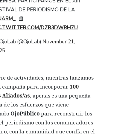
EMISA, PARTICIPAMOS EN EL XIII
STIVAL DE PERIODISMO DE LA
UARM_
. 📰
C.TWITTER.COM/DZR3DWRH7U
OjoLab (@OjoLab)
November 21,
25
rie de actividades, mientras lanzamos
a campaña para incorporar
100
 Aliados/as
, apenas es una pequeña
 de los esfuerzos que viene
ando
OjoPúblico
para reconstruir los
del periodismo con los comunicadores
uro, con la comunidad que confía en el