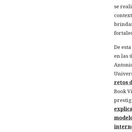
se real
context
brinda
fortale
De esta
en las 
Antonio
Univers
retos 
Book Vi
prestig
explic
modelo
intern