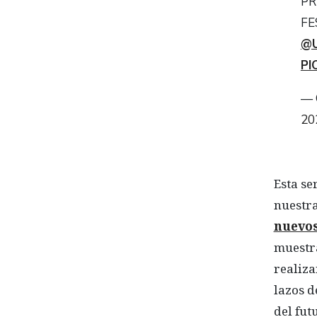
PR
FE
@
PI
— 
20
Esta se
nuestr
nuevos
muestra
realiz
lazos 
del fut