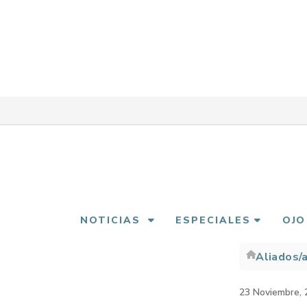
Pasar
al
contenido
principal
NOTICIAS
ESPECIALES
OJO
Aliados/
Sobre
enlac
23 Noviembre, 