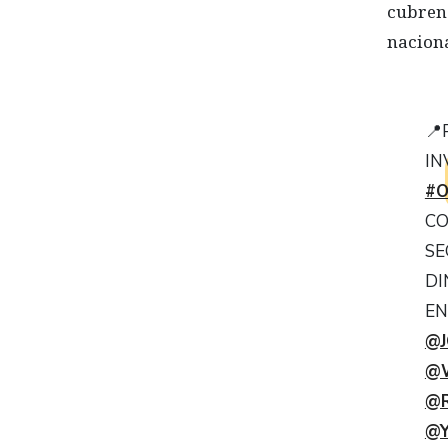
cubren 
naciona
📍
IN
#O
CO
SE
DI
EN
@J
@W
@
@Y