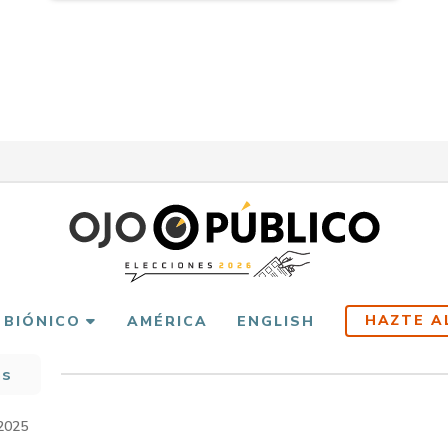
HAZTE A
 BIÓNICO
AMÉRICA
ENGLISH
as
scribir
es
2025