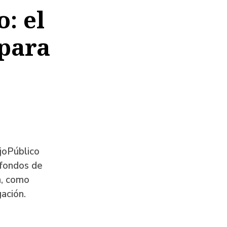
: el
para
OjoPúblico
 fondos de
n, como
gación.