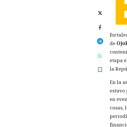
fortale
de
Ojo
conteni
etapa e
la Repú
En la a
estuvo 
en even
cosas, 
periodí
financi