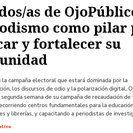
dos/as de OjoPúblico
a
iodismo como pilar 
ar y fortalecer su
ación
unidad
 la campaña electoral que estará dominada por la
ión, los discursos de odio y la polarización digital, 
la segunda semana de su campaña de recaudación de
recorriendo centros fundamentales para la educació
es y librerías, y capacitando a periodistas de investi
blico