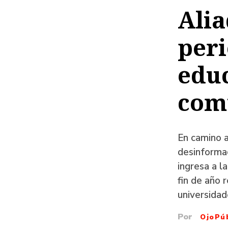
de
Alia
ayud
per
a
la
educ
naveg
com
En camino a
desinformac
ingresa a 
fin de año 
universidad
Por
OjoPú