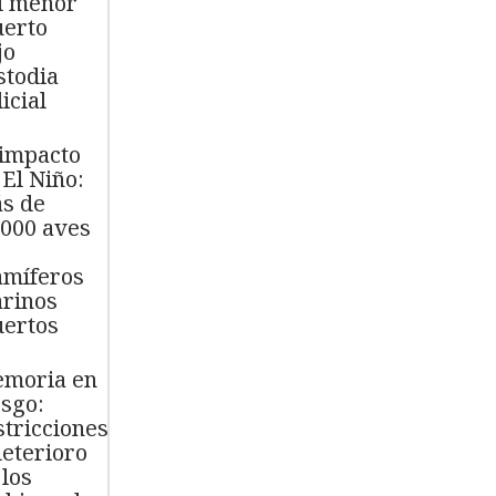
l menor
erto
jo
stodia
icial
 impacto
 El Niño:
s de
.000 aves
míferos
rinos
ertos
moria en
esgo:
stricciones
deterioro
 los