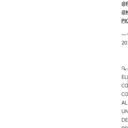
@
@
PI
— 
20
🔍
EL
CO
CO
AL
UN
DE