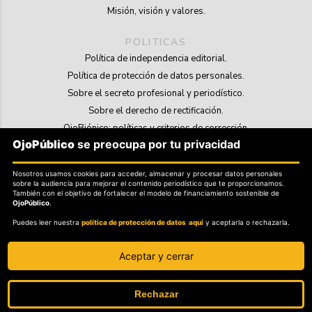
Misión, visión y valores.
POLITICAS
Política de independencia editorial.
Política de protección de datos personales.
Sobre el secreto profesional y periodístico.
Sobre el derecho de rectificación.
OjoBiónico: políticas y criterios de corrección.
OjoPúblico
se preocupa por tu privacidad
Sobre libertad de información frente a pedidos de retiro de contenidos.
Nosotros usamos cookies para acceder, almacenar y procesar datos personales
SOSTENIBILIDAD
sobre la audiencia para mejorar el contenido periodístico que te proporcionamos.
La Tienda de OjoPúblico.
También con el objetivo de fortalecer el modelo de financiamiento sostenible de
OjoPúblico
.
Membresía Aliados/as.
Puedes leer nuestra
política de protección de datos aquí
y aceptarla o rechazarla.
OjoLab.
Aceptar y cerrar
Rechazar