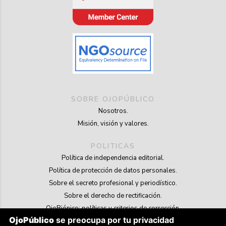
SOBRE OJOPÚBLICO
Nosotros.
Misión, visión y valores.
POLITICAS
Política de independencia editorial.
Política de protección de datos personales.
Sobre el secreto profesional y periodístico.
Sobre el derecho de rectificación.
OjoBiónico: políticas y criterios de corrección.
OjoPúblico
se preocupa por tu privacidad
Sobre libertad de información frente a pedidos de retiro de contenidos.