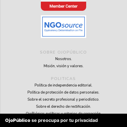
SOBRE OJOPÚBLICO
Nosotros.
Misión, visión y valores.
POLITICAS
Política de independencia editorial.
Política de protección de datos personales.
Sobre el secreto profesional y periodístico.
Sobre el derecho de rectificación.
OjoBiónico: políticas y criterios de corrección.
OjoPúblico
se preocupa por tu privacidad
Sobre libertad de información frente a pedidos de retiro de contenidos.