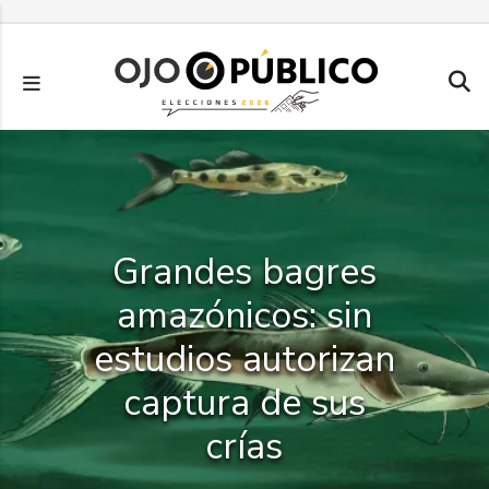
Pasar
al
contenido
principal
Grandes bagres
amazónicos: sin
estudios autorizan
captura de sus
crías