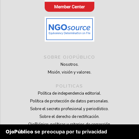
SOBRE OJOPÚBLICO
Nosotros.
Misión, visión y valores.
POLITICAS
Política de independencia editorial.
Política de protección de datos personales.
Sobre el secreto profesional y periodístico.
Sobre el derecho de rectificación.
OjoBiónico: políticas y criterios de corrección.
OjoPúblico
se preocupa por tu privacidad
Sobre libertad de información frente a pedidos de retiro de contenidos.