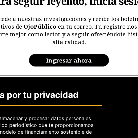
ra seguir leyendo, inicia ses
cede a nuestras investigaciones y recibe los boleti
tivos de
OjoPúblico
en tu correo. Tu registro nos
rte mejor como lector y a seguir ofreciéndote hist
alta calidad.
Ingresar ahora
o adicional y hazte
Aliado/a de OjoPúblico aquí
, para q
 por tu privacidad
nes especiales y puedas guardar nuestras mejores investiga
¿Ya eres miembro?
Inicia sesión.
almacenar y procesar datos personales
nido periodístico que te proporcionamos.
 modelo de financiamiento sostenible de