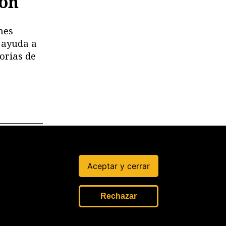
ión
nes
 ayuda a
orias de
ue recibas
ciones.
Aceptar y cerrar
Rechazar