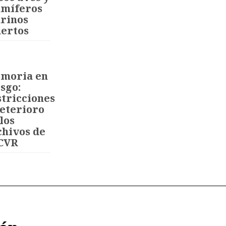
míferos
rinos
ertos
moria en
sgo:
stricciones
deterioro
los
chivos de
 CVR