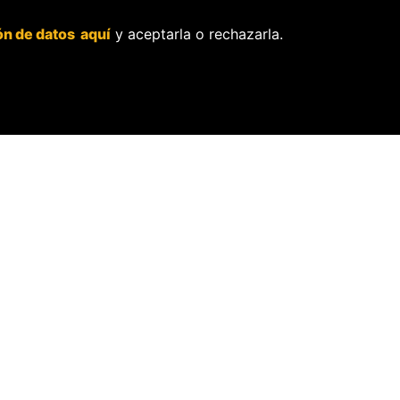
POLITICAS
SOSTENIBI
ón de datos aquí
y aceptarla o rechazarla.
Política de independencia
La Tienda de OjoP
editorial.
Membresía Aliado
Política de protección de
OjoLab.
datos personales.
Sobre el secreto
profesional y periodístico.
Sobre el derecho de
rectificación.
OjoBiónico:
políticas y criterios
de corrección.
Sobre libertad de
información frente a
pedidos de retiro de
contenidos.