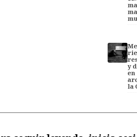
ma
ma
mu
Me
rie
re
y 
en 
ar
la