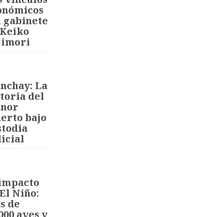
onómicos
l gabinete
 Keiko
jimori
nchay: La
toria del
nor
erto bajo
stodia
icial
 impacto
El Niño:
s de
000 aves y