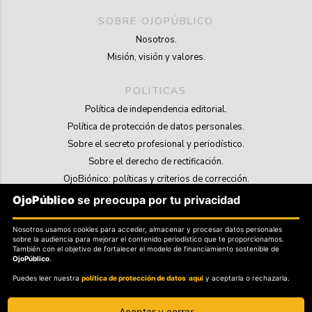
SOBRE OJOPÚBLICO
Nosotros.
Misión, visión y valores.
POLITICAS
Política de independencia editorial.
Política de protección de datos personales.
Sobre el secreto profesional y periodístico.
Sobre el derecho de rectificación.
OjoBiónico: políticas y criterios de corrección.
Sobre libertad de información frente a pedidos de retiro de contenidos.
OjoPúblico
se preocupa por tu privacidad
SOSTENIBILIDAD
Nosotros usamos cookies para acceder, almacenar y procesar datos personales
sobre la audiencia para mejorar el contenido periodístico que te proporcionamos.
La Tienda de OjoPúblico.
También con el objetivo de fortalecer el modelo de financiamiento sostenible de
OjoPúblico
.
Membresía Aliados/as.
Puedes leer nuestra
política de protección de datos aquí
y aceptarla o rechazarla.
OjoLab.
Aceptar y cerrar