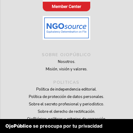
SOBRE OJOPÚBLICO
Nosotros.
Misión, visión y valores.
POLITICAS
Política de independencia editorial.
Política de protección de datos personales.
Sobre el secreto profesional y periodístico.
Sobre el derecho de rectificación.
OjoBiónico: políticas y criterios de corrección.
OjoPúblico
se preocupa por tu privacidad
Sobre libertad de información frente a pedidos de retiro de contenidos.