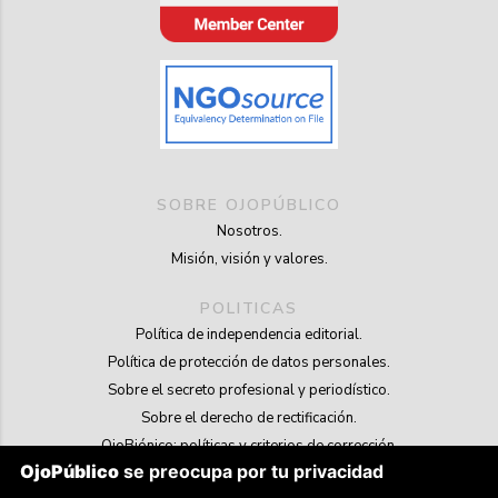
SOBRE OJOPÚBLICO
Nosotros.
Misión, visión y valores.
POLITICAS
Política de independencia editorial.
Política de protección de datos personales.
Sobre el secreto profesional y periodístico.
Sobre el derecho de rectificación.
OjoBiónico: políticas y criterios de corrección.
OjoPúblico
se preocupa por tu privacidad
Sobre libertad de información frente a pedidos de retiro de contenidos.