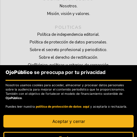
Nosotros.
Misión, visión y valores.
POLITICAS
Política de independencia editorial.
Política de protección de datos personales.
Sobre el secreto profesional y periodístico.
Sobre el derecho de rectificación.
OjoBiónico: políticas y criterios de corrección.
OjoPúblico
se preocupa por tu privacidad
Sobre libertad de información frente a pedidos de retiro de contenidos.
Nosotros usamos cookies para acceder, almacenar y procesar datos personales
SOSTENIBILIDAD
sobre la audiencia para mejorar el contenido periodístico que te proporcionamos.
La Tienda de OjoPúblico.
También con el objetivo de fortalecer el modelo de financiamiento sostenible de
OjoPúblico
.
Membresía Aliados/as.
Puedes leer nuestra
política de protección de datos aquí
y aceptarla o rechazarla.
OjoLab.
Aceptar y cerrar