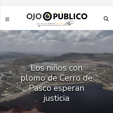
Pasar
al
contenido
principal
Los niños con
plomo de Cerro de
Pasco esperan
justicia