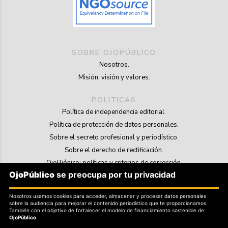
SOBRE OJOPÚBLICO
Nosotros.
Misión, visión y valores.
POLITICAS
Política de independencia editorial.
Política de protección de datos personales.
Sobre el secreto profesional y periodístico.
Sobre el derecho de rectificación.
OjoBiónico: políticas y criterios de corrección.
OjoPúblico
se preocupa por tu privacidad
Sobre libertad de información frente a pedidos de retiro de contenidos.
Nosotros usamos cookies para acceder, almacenar y procesar datos personales
SOSTENIBILIDAD
sobre la audiencia para mejorar el contenido periodístico que te proporcionamos.
La Tienda de OjoPúblico.
También con el objetivo de fortalecer el modelo de financiamiento sostenible de
OjoPúblico
.
Membresía Aliados/as.