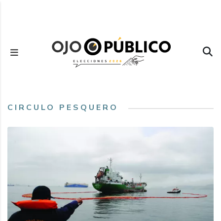
Pasar
al
contenido
principal
CIRCULO PESQUERO