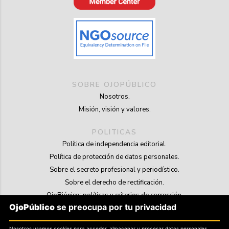
SOBRE OJOPÚBLICO
Nosotros.
Misión, visión y valores.
POLITICAS
Política de independencia editorial.
Política de protección de datos personales.
Sobre el secreto profesional y periodístico.
Sobre el derecho de rectificación.
OjoBiónico: políticas y criterios de corrección.
OjoPúblico
se preocupa por tu privacidad
Sobre libertad de información frente a pedidos de retiro de contenidos.
Nosotros usamos cookies para acceder, almacenar y procesar datos personales