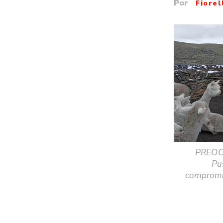
Por
Fiore
PREOCU
Pu
compromis