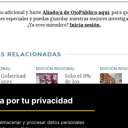
o adicional y hazte
Aliado/a de OjoPúblico aquí
, para q
nes especiales y puedas guardar nuestras mejores investiga
¿Ya eres miembro?
Inicia sesión.
AS RELACIONADAS
IONAL
EDICIÓN REGIONAL
EDICIÓN REG
Gobernad
Solo el 8%
ores
de los
abandona
colegios
rán sus
públicos
regiones
en Perú
 por tu privacidad
para
tienen
postular
biblioteca
en
s
elecciones
almacenar y procesar datos personales
27 Abr, 2025
2026