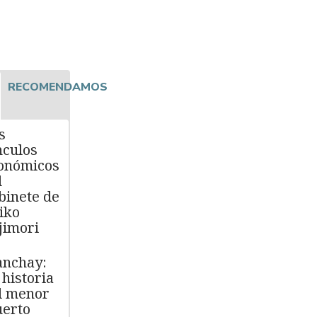
RECOMENDAMOS
s
nculos
onómicos
l
binete de
iko
jimori
nchay:
 historia
l menor
erto