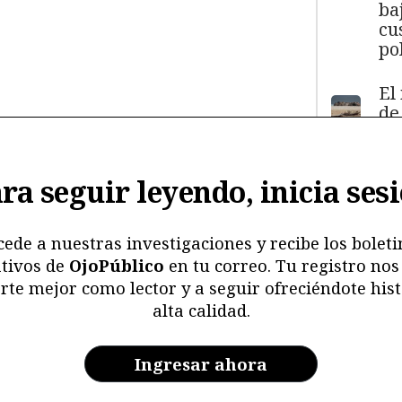
ba
cu
pol
El
de
má
11
y
ra seguir leyendo, inicia ses
ma
ma
mu
cede a nuestras investigaciones y recibe los boleti
tivos de
OjoPúblico
en tu correo. Tu registro nos
Me
rte mejor como lector y a seguir ofreciéndote hist
ri
alta calidad.
re
y 
en
Ingresar ahora
ar
la