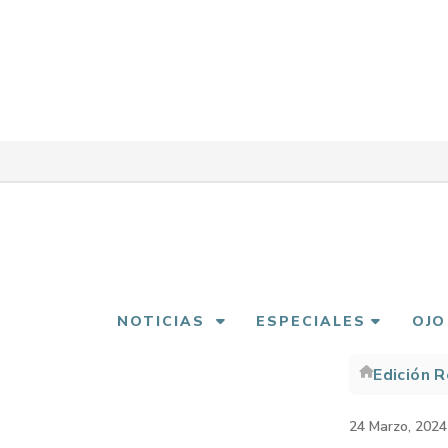
Pasar
al
contenido
principal
NOTICIAS
ESPECIALES
OJO
Edición 
Sobre
enlac
24 Marzo, 2024