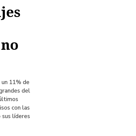
jes
 no
lo un 11% de
 grandes del
últimos
isos con las
 sus líderes