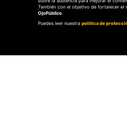
sobre la audiencia para mejorar el conte
También con el objetivo de fortalecer el
OjoPúblico
.
Puedes leer nuestra
política de protecci
EDICIÓN REG