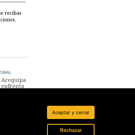
ue recibas
ciones.
IONAL
Arequipa
enfrenta
el reto de
preservar
el legado
de Vargas
Aceptar y cerrar
Llosa
20 Abr, 2025
Rechazar