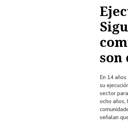
de
Ejec
ayud
Sigu
a
la
com
naveg
son
En 14 años 
su ejecució
sector para
ocho años, 
comunidades
señalan que