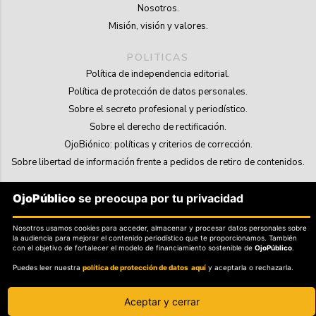
Nosotros.
Misión, visión y valores.
POLITICAS
Política de independencia editorial.
Política de protección de datos personales.
Sobre el secreto profesional y periodístico.
Sobre el derecho de rectificación.
OjoBiónico: políticas y criterios de corrección.
Sobre libertad de información frente a pedidos de retiro de contenidos.
SOSTENIBILIDAD
OjoPúblico
se preocupa por tu privacidad
La Tienda de OjoPúblico.
Membresía Aliados/as.
Nosotros usamos cookies para acceder, almacenar y procesar datos personales sobre
la audiencia para mejorar el contenido periodístico que te proporcionamos. También
OjoLab.
con el objetivo de fortalecer el modelo de financiamiento sostenible de
OjoPúblico
.
Puedes leer nuestra
política de protección de datos aquí
y aceptarla o rechazarla.
Aceptar y cerrar