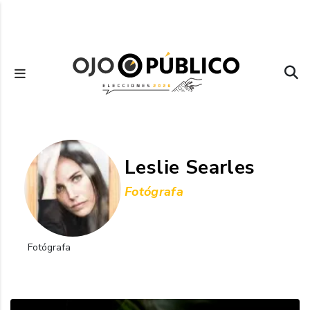
Pasar
al
contenido
principal
Leslie Searles
Fotógrafa
Fotógrafa