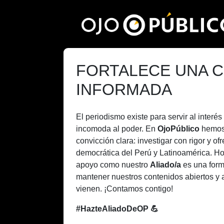
Pasar
al
contenido
principal
FORTALECE UNA C
INFORMADA
El periodismo existe para servir al inter
incomoda al poder. En
OjoPúblico
hemos
convicción clara: investigar con rigor y of
democrática del Perú y Latinoamérica. H
apoyo como nuestro
Aliado/a
es una form
mantener nuestros contenidos abiertos y 
vienen. ¡Contamos contigo!
#HazteAliadoDeOP 💪