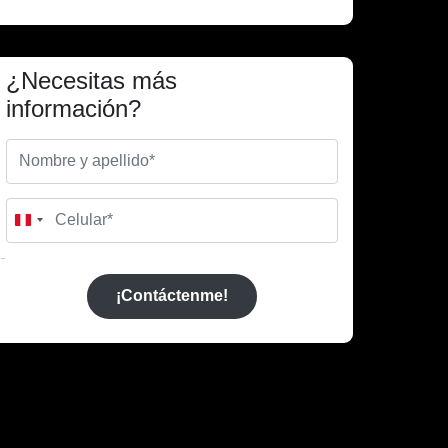
¿Necesitas más
información?
Peru
+51
¡Contáctenme!