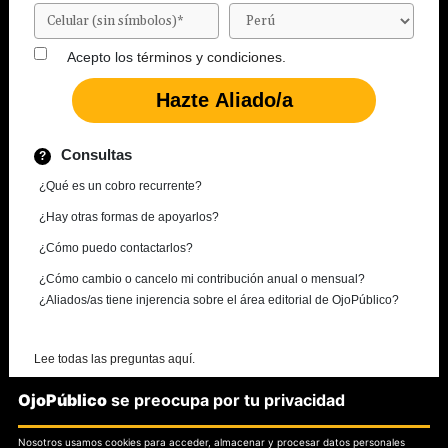
Acepto los
términos y condiciones.
Consultas
¿Qué es un cobro recurrente?
¿Hay otras formas de apoyarlos?
¿Cómo puedo contactarlos?
¿Cómo cambio o cancelo mi contribución anual o mensual?
¿Aliados/as tiene injerencia sobre el área editorial de OjoPúblico?
Lee todas las preguntas aquí.
OjoPúblico
se preocupa por tu privacidad
¿Necesitas más información?
Nosotros usamos cookies para acceder, almacenar y procesar datos personales