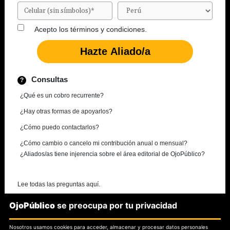
Acepto los
términos y condiciones.
Consultas
¿Qué es un cobro recurrente?
¿Hay otras formas de apoyarlos?
¿Cómo puedo contactarlos?
¿Cómo cambio o cancelo mi contribución anual o mensual?
¿Aliados/as tiene injerencia sobre el área editorial de OjoPúblico?
Lee todas las preguntas aquí.
OjoPúblico
se preocupa por tu privacidad
¿Necesitas más información?
Nosotros usamos cookies para acceder, almacenar y procesar datos personales