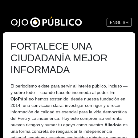
Pasar
al
ENGLISH
contenido
principal
FORTALECE UNA
CIUDADANÍA MEJOR
INFORMADA
El periodismo existe para servir al interés público, incluso —
y sobre todo— cuando hacerlo incomoda al poder. En
OjoPúblico
hemos sostenido, desde nuestra fundación en
2014, una convicción clara: investigar con rigor y ofrecer
información de calidad es esencial para la vida democrática
del Perú y Latinoamérica. Hoy este compromiso enfrenta
nuevos riesgos y sumar tu apoyo como nuestro
Aliado/a
es
una forma concreta de resguardar la independencia
editorial, mantener nuestros contenidos abiertos y asegurar