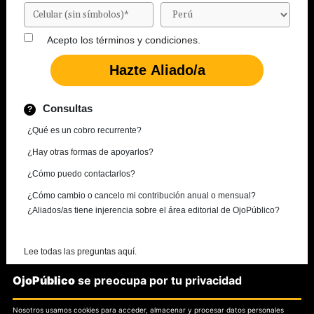
Acepto los
términos y condiciones.
Consultas
¿Qué es un cobro recurrente?
¿Hay otras formas de apoyarlos?
¿Cómo puedo contactarlos?
¿Cómo cambio o cancelo mi contribución anual o mensual?
¿Aliados/as tiene injerencia sobre el área editorial de OjoPúblico?
Lee todas las preguntas aquí.
OjoPúblico
se preocupa por tu privacidad
¿Necesitas más información?
Nosotros usamos cookies para acceder, almacenar y procesar datos personales