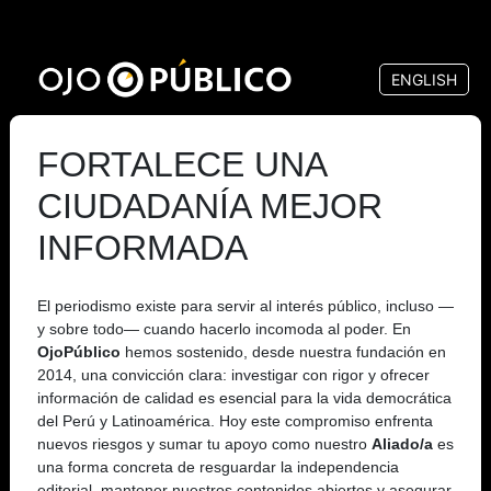
Pasar
al
ENGLISH
contenido
principal
FORTALECE UNA
CIUDADANÍA MEJOR
INFORMADA
El periodismo existe para servir al interés público, incluso —
y sobre todo— cuando hacerlo incomoda al poder. En
OjoPúblico
hemos sostenido, desde nuestra fundación en
2014, una convicción clara: investigar con rigor y ofrecer
información de calidad es esencial para la vida democrática
del Perú y Latinoamérica. Hoy este compromiso enfrenta
nuevos riesgos y sumar tu apoyo como nuestro
Aliado/a
es
una forma concreta de resguardar la independencia
editorial, mantener nuestros contenidos abiertos y asegurar