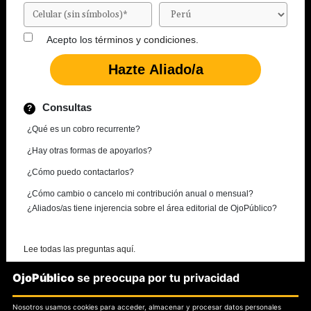
Acepto los
términos y condiciones.
Consultas
¿Qué es un cobro recurrente?
¿Hay otras formas de apoyarlos?
¿Cómo puedo contactarlos?
¿Cómo cambio o cancelo mi contribución anual o mensual?
¿Aliados/as tiene injerencia sobre el área editorial de OjoPúblico?
Lee todas las preguntas aquí.
OjoPúblico
se preocupa por tu privacidad
¿Necesitas más información?
Nosotros usamos cookies para acceder, almacenar y procesar datos personales