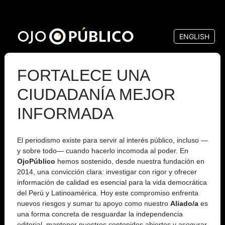
Pasar
al
ENGLISH
contenido
principal
FORTALECE UNA
CIUDADANÍA MEJOR
INFORMADA
El periodismo existe para servir al interés público, incluso —
y sobre todo— cuando hacerlo incomoda al poder. En
OjoPúblico
hemos sostenido, desde nuestra fundación en
2014, una convicción clara: investigar con rigor y ofrecer
información de calidad es esencial para la vida democrática
del Perú y Latinoamérica. Hoy este compromiso enfrenta
nuevos riesgos y sumar tu apoyo como nuestro
Aliado/a
es
una forma concreta de resguardar la independencia
editorial, mantener nuestros contenidos abiertos y asegurar