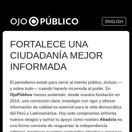
Pasar
al
ENGLISH
contenido
principal
FORTALECE UNA
CIUDADANÍA MEJOR
INFORMADA
El periodismo existe para servir al interés público, incluso —
y sobre todo— cuando hacerlo incomoda al poder. En
OjoPúblico
hemos sostenido, desde nuestra fundación en
2014, una convicción clara: investigar con rigor y ofrecer
información de calidad es esencial para la vida democrática
del Perú y Latinoamérica. Hoy este compromiso enfrenta
nuevos riesgos y sumar tu apoyo como nuestro
Aliado/a
es
una forma concreta de resguardar la independencia
editorial, mantener nuestros contenidos abiertos y asegurar