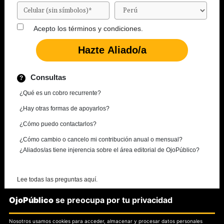
Acepto los
términos y condiciones.
Consultas
¿Qué es un cobro recurrente?
¿Hay otras formas de apoyarlos?
¿Cómo puedo contactarlos?
¿Cómo cambio o cancelo mi contribución anual o mensual?
¿Aliados/as tiene injerencia sobre el área editorial de OjoPúblico?
Lee todas las preguntas aquí.
OjoPúblico
se preocupa por tu privacidad
¿Necesitas más información?
Nosotros usamos cookies para acceder, almacenar y procesar datos personales