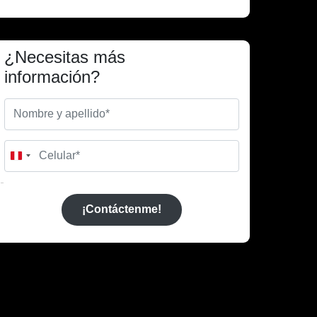
¿Necesitas más
información?
Peru
+51
¡Contáctenme!