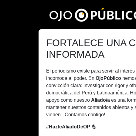
Pasar
al
contenido
principal
FORTALECE UNA C
INFORMADA
El periodismo existe para servir al inter
incomoda al poder. En
OjoPúblico
hemos
convicción clara: investigar con rigor y of
democrática del Perú y Latinoamérica. H
apoyo como nuestro
Aliado/a
es una form
mantener nuestros contenidos abiertos y 
vienen. ¡Contamos contigo!
#HazteAliadoDeOP 💪