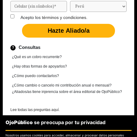
Acepto los
términos y condiciones.
Consultas
¿Qué es un cobro recurrente?
¿Hay otras formas de apoyarlos?
¿Cómo puedo contactarlos?
¿Cómo cambio o cancelo mi contribución anual o mensual?
¿Aliados/as tiene injerencia sobre el área editorial de OjoPúblico?
Lee todas las preguntas aquí.
OjoPúblico
se preocupa por tu privacidad
¿Necesitas más información?
Nosotros usamos cookies para acceder, almacenar y procesar datos personales