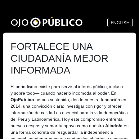
Pasar
al
ENGLISH
contenido
principal
FORTALECE UNA
CIUDADANÍA MEJOR
INFORMADA
El periodismo existe para servir al interés público, incluso —
y sobre todo— cuando hacerlo incomoda al poder. En
OjoPúblico
hemos sostenido, desde nuestra fundación en
2014, una convicción clara: investigar con rigor y ofrecer
información de calidad es esencial para la vida democrática
del Perú y Latinoamérica. Hoy este compromiso enfrenta
nuevos riesgos y sumar tu apoyo como nuestro
Aliado/a
es
una forma concreta de resguardar la independencia
editorial, mantener nuestros contenidos abiertos y asegurar