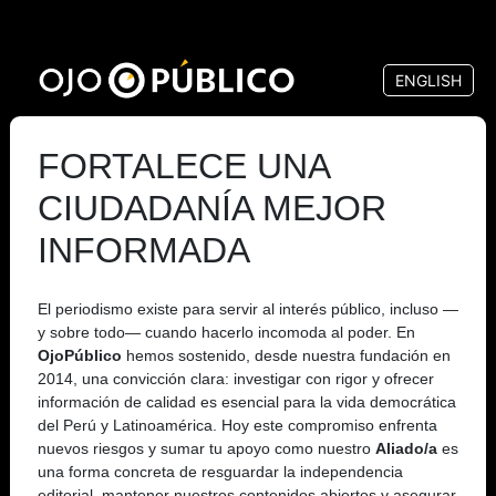
Pasar
al
ENGLISH
contenido
principal
FORTALECE UNA
CIUDADANÍA MEJOR
INFORMADA
El periodismo existe para servir al interés público, incluso —
y sobre todo— cuando hacerlo incomoda al poder. En
OjoPúblico
hemos sostenido, desde nuestra fundación en
2014, una convicción clara: investigar con rigor y ofrecer
información de calidad es esencial para la vida democrática
del Perú y Latinoamérica. Hoy este compromiso enfrenta
nuevos riesgos y sumar tu apoyo como nuestro
Aliado/a
es
una forma concreta de resguardar la independencia
editorial, mantener nuestros contenidos abiertos y asegurar