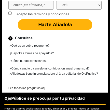
Acepto los
términos y condiciones.
Consultas
¿Qué es un cobro recurrente?
¿Hay otras formas de apoyarlos?
¿Cómo puedo contactarlos?
¿Cómo cambio o cancelo mi contribución anual o mensual?
¿Aliados/as tiene injerencia sobre el área editorial de OjoPúblico?
Lee todas las preguntas aquí.
OjoPúblico
se preocupa por tu privacidad
¿Necesitas más información?
Nosotros usamos cookies para acceder, almacenar y procesar datos personales