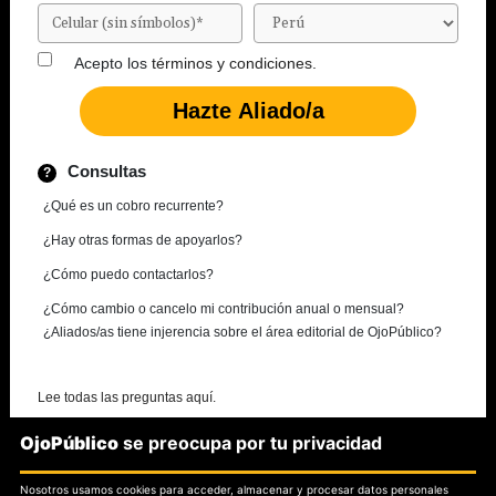
Acepto los
términos y condiciones.
Consultas
¿Qué es un cobro recurrente?
¿Hay otras formas de apoyarlos?
¿Cómo puedo contactarlos?
¿Cómo cambio o cancelo mi contribución anual o mensual?
¿Aliados/as tiene injerencia sobre el área editorial de OjoPúblico?
Lee todas las preguntas aquí.
OjoPúblico
se preocupa por tu privacidad
¿Necesitas más información?
Nosotros usamos cookies para acceder, almacenar y procesar datos personales