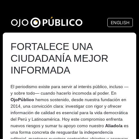
Pasar
al
ENGLISH
contenido
principal
FORTALECE UNA
CIUDADANÍA MEJOR
INFORMADA
El periodismo existe para servir al interés público, incluso —
y sobre todo— cuando hacerlo incomoda al poder. En
OjoPúblico
hemos sostenido, desde nuestra fundación en
2014, una convicción clara: investigar con rigor y ofrecer
información de calidad es esencial para la vida democrática
del Perú y Latinoamérica. Hoy este compromiso enfrenta
nuevos riesgos y sumar tu apoyo como nuestro
Aliado/a
es
una forma concreta de resguardar la independencia
editorial, mantener nuestros contenidos abiertos y asegurar