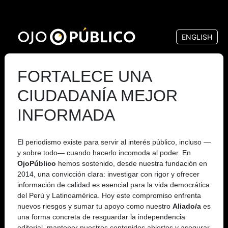
Pasar
al
ENGLISH
contenido
principal
FORTALECE UNA
CIUDADANÍA MEJOR
INFORMADA
El periodismo existe para servir al interés público, incluso —
y sobre todo— cuando hacerlo incomoda al poder. En
OjoPúblico
hemos sostenido, desde nuestra fundación en
2014, una convicción clara: investigar con rigor y ofrecer
información de calidad es esencial para la vida democrática
del Perú y Latinoamérica. Hoy este compromiso enfrenta
nuevos riesgos y sumar tu apoyo como nuestro
Aliado/a
es
una forma concreta de resguardar la independencia
editorial, mantener nuestros contenidos abiertos y asegurar