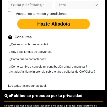
Acepto los
términos y condiciones.
Consultas
¿Qué es un cobro recurrente?
¿Hay otras formas de apoyarlos?
¿Cómo puedo contactarlos?
¿Cómo cambio o cancelo mi contribución anual o mensual?
¿Aliados/as tiene injerencia sobre el área editorial de OjoPúblico?
Lee todas las preguntas aquí.
OjoPúblico
se preocupa por tu privacidad
¿Necesitas más información?
Nosotros usamos cookies para acceder, almacenar y procesar datos personales