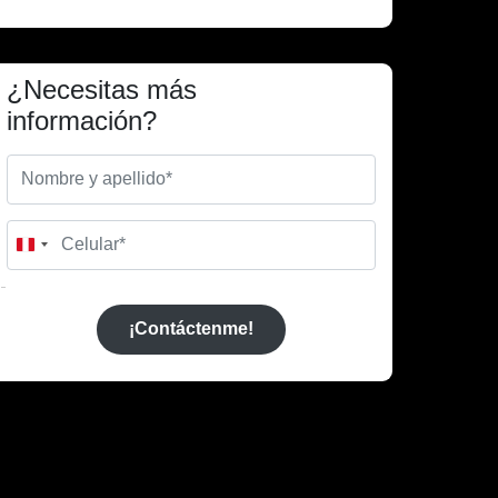
¿Necesitas más
información?
Peru
+51
¡Contáctenme!