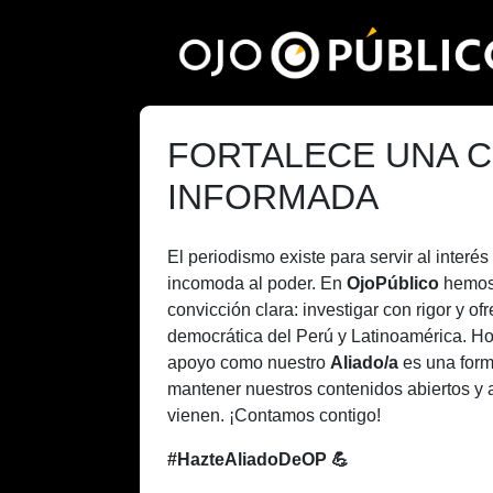
Pasar
al
contenido
principal
FORTALECE UNA C
INFORMADA
El periodismo existe para servir al inter
incomoda al poder. En
OjoPúblico
hemos
convicción clara: investigar con rigor y of
democrática del Perú y Latinoamérica. H
apoyo como nuestro
Aliado/a
es una form
mantener nuestros contenidos abiertos y 
vienen. ¡Contamos contigo!
#HazteAliadoDeOP 💪