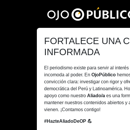
Pasar
al
contenido
principal
FORTALECE UNA C
INFORMADA
El periodismo existe para servir al inter
incomoda al poder. En
OjoPúblico
hemos
convicción clara: investigar con rigor y of
democrática del Perú y Latinoamérica. H
apoyo como nuestro
Aliado/a
es una form
mantener nuestros contenidos abiertos y 
vienen. ¡Contamos contigo!
#HazteAliadoDeOP 💪