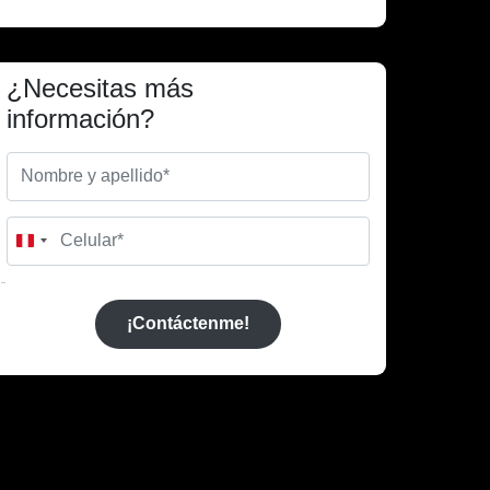
¿Necesitas más
información?
Peru
+51
¡Contáctenme!