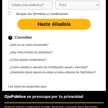
Acepto los
términos y condiciones.
Consultas
¿Qué es un cobro recurrente?
¿Hay otras formas de apoyarlos?
¿Cómo puedo contactarlos?
¿Cómo cambio o cancelo mi contribución anual o mensual?
¿Aliados/as tiene injerencia sobre el área editorial de OjoPúblico?
Lee todas las preguntas aquí.
OjoPúblico
se preocupa por tu privacidad
¿Necesitas más información?
Nosotros usamos cookies para acceder, almacenar y procesar datos personales