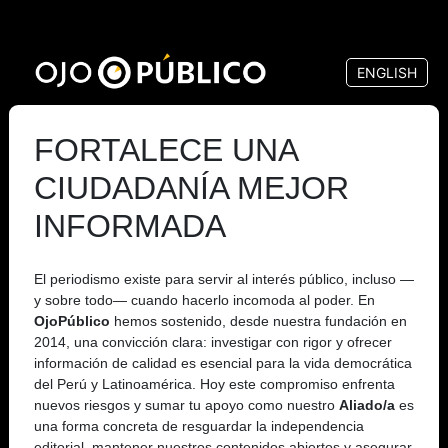
Pasar
al
ENGLISH
contenido
principal
FORTALECE UNA
CIUDADANÍA MEJOR
INFORMADA
El periodismo existe para servir al interés público, incluso —
y sobre todo— cuando hacerlo incomoda al poder. En
OjoPúblico
hemos sostenido, desde nuestra fundación en
2014, una convicción clara: investigar con rigor y ofrecer
información de calidad es esencial para la vida democrática
del Perú y Latinoamérica. Hoy este compromiso enfrenta
nuevos riesgos y sumar tu apoyo como nuestro
Aliado/a
es
una forma concreta de resguardar la independencia
editorial, mantener nuestros contenidos abiertos y asegurar