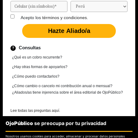
Acepto los
términos y condiciones.
Consultas
¿Qué es un cobro recurrente?
¿Hay otras formas de apoyarlos?
¿Cómo puedo contactarlos?
¿Cómo cambio o cancelo mi contribución anual o mensual?
¿Aliados/as tiene injerencia sobre el área editorial de OjoPúblico?
Lee todas las preguntas aquí.
OjoPúblico
se preocupa por tu privacidad
¿Necesitas más información?
Nosotros usamos cookies para acceder, almacenar y procesar datos personales