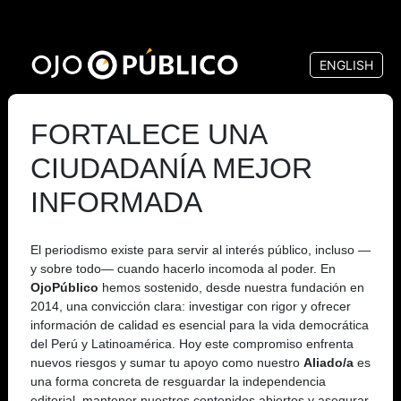
Pasar
al
ENGLISH
contenido
principal
FORTALECE UNA
CIUDADANÍA MEJOR
INFORMADA
El periodismo existe para servir al interés público, incluso —
y sobre todo— cuando hacerlo incomoda al poder. En
OjoPúblico
hemos sostenido, desde nuestra fundación en
2014, una convicción clara: investigar con rigor y ofrecer
información de calidad es esencial para la vida democrática
del Perú y Latinoamérica. Hoy este compromiso enfrenta
nuevos riesgos y sumar tu apoyo como nuestro
Aliado/a
es
una forma concreta de resguardar la independencia
editorial, mantener nuestros contenidos abiertos y asegurar