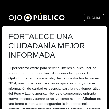
Pasar
al
ENGLISH
contenido
principal
FORTALECE UNA
CIUDADANÍA MEJOR
INFORMADA
El periodismo existe para servir al interés público, incluso —
y sobre todo— cuando hacerlo incomoda al poder. En
OjoPúblico
hemos sostenido, desde nuestra fundación en
2014, una convicción clara: investigar con rigor y ofrecer
información de calidad es esencial para la vida democrática
del Perú y Latinoamérica. Hoy este compromiso enfrenta
nuevos riesgos y sumar tu apoyo como nuestro
Aliado/a
es
una forma concreta de resguardar la independencia
editorial, mantener nuestros contenidos abiertos y asegurar