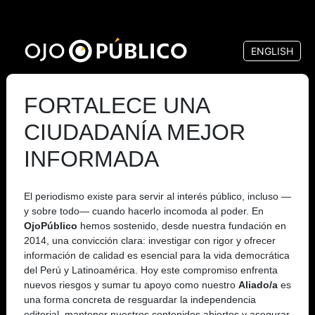
Pasar
al
ENGLISH
contenido
principal
FORTALECE UNA
CIUDADANÍA MEJOR
INFORMADA
El periodismo existe para servir al interés público, incluso —
y sobre todo— cuando hacerlo incomoda al poder. En
OjoPúblico
hemos sostenido, desde nuestra fundación en
2014, una convicción clara: investigar con rigor y ofrecer
información de calidad es esencial para la vida democrática
del Perú y Latinoamérica. Hoy este compromiso enfrenta
nuevos riesgos y sumar tu apoyo como nuestro
Aliado/a
es
una forma concreta de resguardar la independencia
editorial, mantener nuestros contenidos abiertos y asegurar