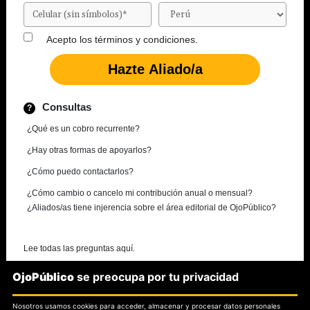
Acepto los
términos y condiciones.
Consultas
¿Qué es un cobro recurrente?
¿Hay otras formas de apoyarlos?
¿Cómo puedo contactarlos?
¿Cómo cambio o cancelo mi contribución anual o mensual?
¿Aliados/as tiene injerencia sobre el área editorial de OjoPúblico?
Lee todas las preguntas aquí.
OjoPúblico
se preocupa por tu privacidad
¿Necesitas más información?
Nosotros usamos cookies para acceder, almacenar y procesar datos personales