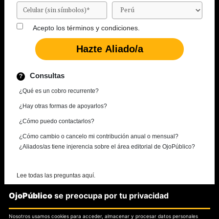
Acepto los
términos y condiciones.
Consultas
¿Qué es un cobro recurrente?
¿Hay otras formas de apoyarlos?
¿Cómo puedo contactarlos?
¿Cómo cambio o cancelo mi contribución anual o mensual?
¿Aliados/as tiene injerencia sobre el área editorial de OjoPúblico?
Lee todas las preguntas aquí.
OjoPúblico
se preocupa por tu privacidad
¿Necesitas más información?
Nosotros usamos cookies para acceder, almacenar y procesar datos personales