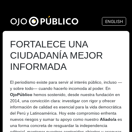
Pasar
al
ENGLISH
contenido
principal
FORTALECE UNA
CIUDADANÍA MEJOR
INFORMADA
El periodismo existe para servir al interés público, incluso —
y sobre todo— cuando hacerlo incomoda al poder. En
OjoPúblico
hemos sostenido, desde nuestra fundación en
2014, una convicción clara: investigar con rigor y ofrecer
información de calidad es esencial para la vida democrática
del Perú y Latinoamérica. Hoy este compromiso enfrenta
nuevos riesgos y sumar tu apoyo como nuestro
Aliado/a
es
una forma concreta de resguardar la independencia
editorial, mantener nuestros contenidos abiertos y asegurar