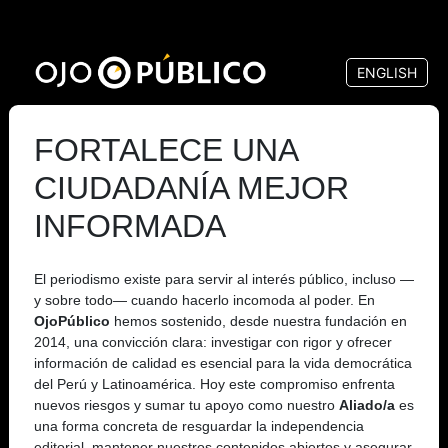
Pasar
al
ENGLISH
contenido
principal
FORTALECE UNA
CIUDADANÍA MEJOR
INFORMADA
El periodismo existe para servir al interés público, incluso —
y sobre todo— cuando hacerlo incomoda al poder. En
OjoPúblico
hemos sostenido, desde nuestra fundación en
2014, una convicción clara: investigar con rigor y ofrecer
información de calidad es esencial para la vida democrática
del Perú y Latinoamérica. Hoy este compromiso enfrenta
nuevos riesgos y sumar tu apoyo como nuestro
Aliado/a
es
una forma concreta de resguardar la independencia
editorial, mantener nuestros contenidos abiertos y asegurar