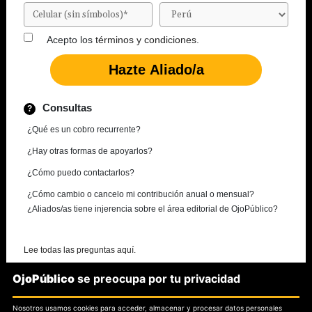
Acepto los
términos y condiciones.
Consultas
¿Qué es un cobro recurrente?
¿Hay otras formas de apoyarlos?
¿Cómo puedo contactarlos?
¿Cómo cambio o cancelo mi contribución anual o mensual?
¿Aliados/as tiene injerencia sobre el área editorial de OjoPúblico?
Lee todas las preguntas aquí.
OjoPúblico
se preocupa por tu privacidad
¿Necesitas más información?
Nosotros usamos cookies para acceder, almacenar y procesar datos personales