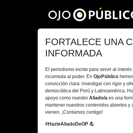
Pasar
al
contenido
principal
FORTALECE UNA C
INFORMADA
El periodismo existe para servir al inter
incomoda al poder. En
OjoPúblico
hemos
convicción clara: investigar con rigor y of
democrática del Perú y Latinoamérica. H
apoyo como nuestro
Aliado/a
es una form
mantener nuestros contenidos abiertos y 
vienen. ¡Contamos contigo!
#HazteAliadoDeOP 💪