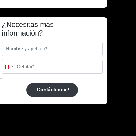
¿Necesitas más
información?
Peru
+51
¡Contáctenme!