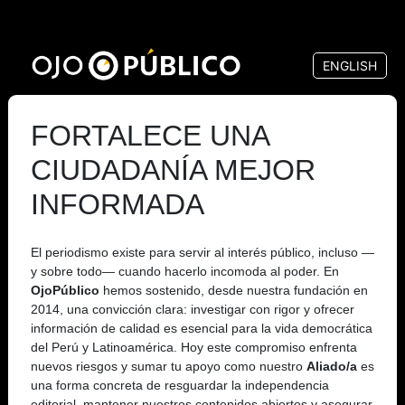
Pasar
al
ENGLISH
contenido
principal
FORTALECE UNA
CIUDADANÍA MEJOR
INFORMADA
El periodismo existe para servir al interés público, incluso —
y sobre todo— cuando hacerlo incomoda al poder. En
OjoPúblico
hemos sostenido, desde nuestra fundación en
2014, una convicción clara: investigar con rigor y ofrecer
información de calidad es esencial para la vida democrática
del Perú y Latinoamérica. Hoy este compromiso enfrenta
nuevos riesgos y sumar tu apoyo como nuestro
Aliado/a
es
una forma concreta de resguardar la independencia
editorial, mantener nuestros contenidos abiertos y asegurar