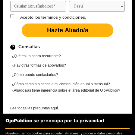
Acepto los
términos y condiciones.
Consultas
¿Qué es un cobro recurrente?
¿Hay otras formas de apoyarlos?
¿Cómo puedo contactarlos?
¿Cómo cambio o cancelo mi contribución anual o mensual?
¿Aliados/as tiene injerencia sobre el área editorial de OjoPúblico?
Lee todas las preguntas aquí.
OjoPúblico
se preocupa por tu privacidad
¿Necesitas más información?
Nosotros usamos cookies para acceder, almacenar y procesar datos personales