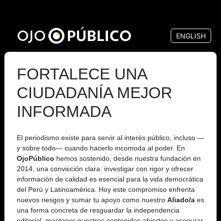
Pasar
al
ENGLISH
contenido
principal
FORTALECE UNA
CIUDADANÍA MEJOR
INFORMADA
El periodismo existe para servir al interés público, incluso —
y sobre todo— cuando hacerlo incomoda al poder. En
OjoPúblico
hemos sostenido, desde nuestra fundación en
2014, una convicción clara: investigar con rigor y ofrecer
información de calidad es esencial para la vida democrática
del Perú y Latinoamérica. Hoy este compromiso enfrenta
nuevos riesgos y sumar tu apoyo como nuestro
Aliado/a
es
una forma concreta de resguardar la independencia
editorial, mantener nuestros contenidos abiertos y asegurar