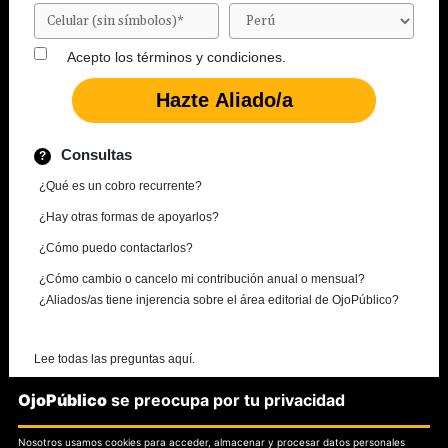
Acepto los
términos y condiciones.
Consultas
¿Qué es un cobro recurrente?
¿Hay otras formas de apoyarlos?
¿Cómo puedo contactarlos?
¿Cómo cambio o cancelo mi contribución anual o mensual?
¿Aliados/as tiene injerencia sobre el área editorial de OjoPúblico?
Lee todas las preguntas aquí.
OjoPúblico
se preocupa por tu privacidad
¿Necesitas más información?
Nosotros usamos cookies para acceder, almacenar y procesar datos personales