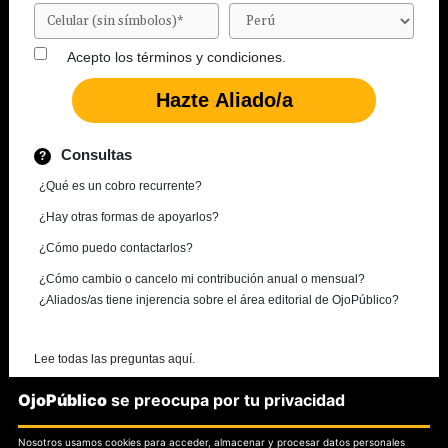
Acepto los
términos y condiciones.
Consultas
¿Qué es un cobro recurrente?
¿Hay otras formas de apoyarlos?
¿Cómo puedo contactarlos?
¿Cómo cambio o cancelo mi contribución anual o mensual?
¿Aliados/as tiene injerencia sobre el área editorial de OjoPúblico?
Lee todas las preguntas aquí.
OjoPúblico
se preocupa por tu privacidad
¿Necesitas más información?
Nosotros usamos cookies para acceder, almacenar y procesar datos personales