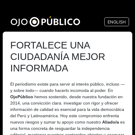
Pasar
al
ENGLISH
contenido
principal
FORTALECE UNA
CIUDADANÍA MEJOR
INFORMADA
El periodismo existe para servir al interés público, incluso —
y sobre todo— cuando hacerlo incomoda al poder. En
OjoPúblico
hemos sostenido, desde nuestra fundación en
2014, una convicción clara: investigar con rigor y ofrecer
información de calidad es esencial para la vida democrática
del Perú y Latinoamérica. Hoy este compromiso enfrenta
nuevos riesgos y sumar tu apoyo como nuestro
Aliado/a
es
una forma concreta de resguardar la independencia
editorial, mantener nuestros contenidos abiertos y asegurar