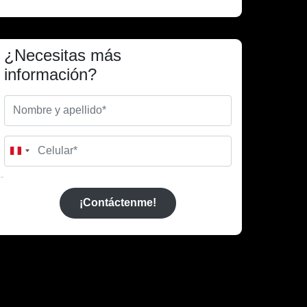
¿Necesitas más
información?
Peru
+51
¡Contáctenme!