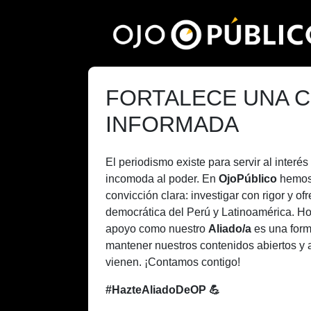
Pasar
al
contenido
principal
FORTALECE UNA C
INFORMADA
El periodismo existe para servir al inter
incomoda al poder. En
OjoPúblico
hemos
convicción clara: investigar con rigor y of
democrática del Perú y Latinoamérica. H
apoyo como nuestro
Aliado/a
es una form
mantener nuestros contenidos abiertos y 
vienen. ¡Contamos contigo!
#HazteAliadoDeOP 💪