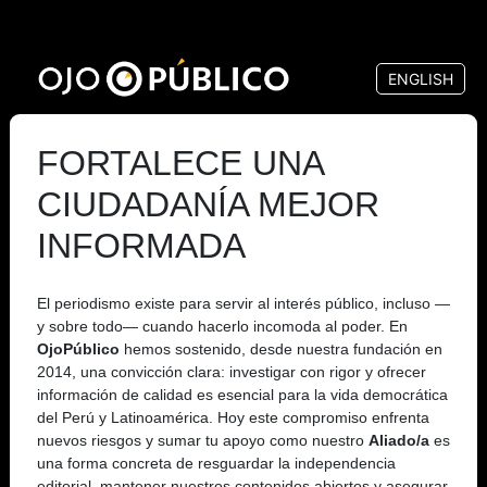
Pasar
al
ENGLISH
contenido
principal
FORTALECE UNA
CIUDADANÍA MEJOR
INFORMADA
El periodismo existe para servir al interés público, incluso —
y sobre todo— cuando hacerlo incomoda al poder. En
OjoPúblico
hemos sostenido, desde nuestra fundación en
2014, una convicción clara: investigar con rigor y ofrecer
información de calidad es esencial para la vida democrática
del Perú y Latinoamérica. Hoy este compromiso enfrenta
nuevos riesgos y sumar tu apoyo como nuestro
Aliado/a
es
una forma concreta de resguardar la independencia
editorial, mantener nuestros contenidos abiertos y asegurar