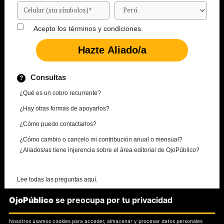
Acepto los
términos y condiciones.
Consultas
¿Qué es un cobro recurrente?
¿Hay otras formas de apoyarlos?
¿Cómo puedo contactarlos?
¿Cómo cambio o cancelo mi contribución anual o mensual?
¿Aliados/as tiene injerencia sobre el área editorial de OjoPúblico?
Lee todas las preguntas aquí.
OjoPúblico
se preocupa por tu privacidad
¿Necesitas más información?
Nosotros usamos cookies para acceder, almacenar y procesar datos personales