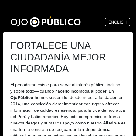
Pasar
al
ENGLISH
contenido
principal
FORTALECE UNA
CIUDADANÍA MEJOR
INFORMADA
El periodismo existe para servir al interés público, incluso —
y sobre todo— cuando hacerlo incomoda al poder. En
OjoPúblico
hemos sostenido, desde nuestra fundación en
2014, una convicción clara: investigar con rigor y ofrecer
información de calidad es esencial para la vida democrática
del Perú y Latinoamérica. Hoy este compromiso enfrenta
nuevos riesgos y sumar tu apoyo como nuestro
Aliado/a
es
una forma concreta de resguardar la independencia
editorial, mantener nuestros contenidos abiertos y asegurar